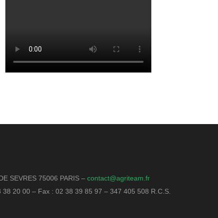
DE SEVRES 75006 PARIS –
contact@agriteam.fr
18 38 20 00 – Fax : 02 38 39 85 97 – 347 405 508 R.C.S.