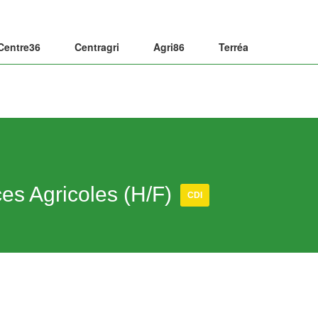
Centre36
Centragri
Agri86
Terréa
es Agricoles (H/F)
CDI