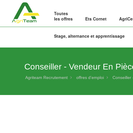
Toutes
les offres
Ets Cornet
AgriCe
Stage, alternance et apprentissage
Conseiller - Vendeur En Pièc
Agriteam Recrutement
offres d’emploi
Conseiller