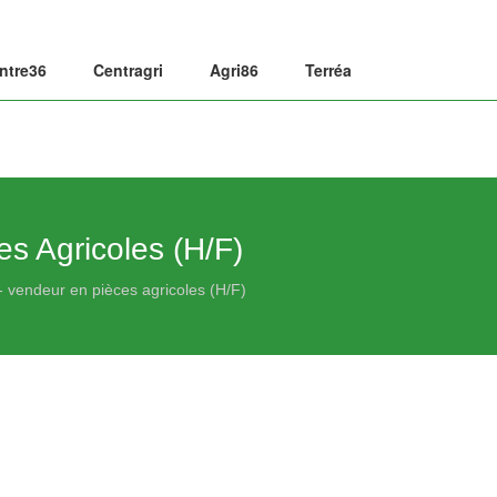
ntre36
Centragri
Agri86
Terréa
es Agricoles (H/F)
 - vendeur en pièces agricoles (H/F)