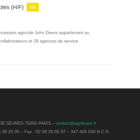
oles (H/F)
CDI
concession agricole John Deere appartenant au
collaborateurs et 28 agences de service
DE SEVRES 75006 PARIS –
contact@agriteam.fr
18 38 20 00 – Fax : 02 38 39 85 97 – 347 405 508 R.C.S.