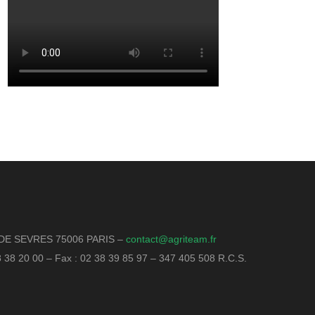
DE SEVRES 75006 PARIS –
contact@agriteam.fr
18 38 20 00 – Fax : 02 38 39 85 97 – 347 405 508 R.C.S.