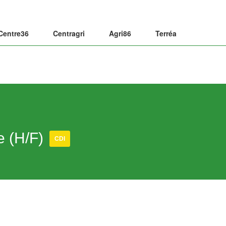
Centre36
Centragri
Agri86
Terréa
e (H/F)
CDI