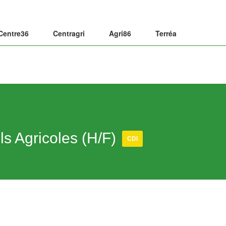
Centre36
Centragri
Agri86
Terréa
s Agricoles (H/F)
CDI