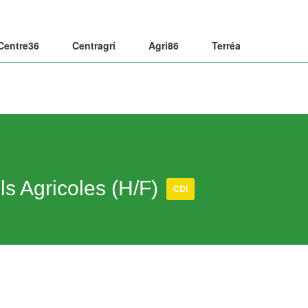
Centre36
Centragri
Agri86
Terréa
s Agricoles (H/F)
CDI