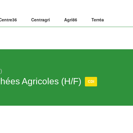
Centre36
Centragri
Agri86
Terréa
)
chées Agricoles (H/F)
CDI