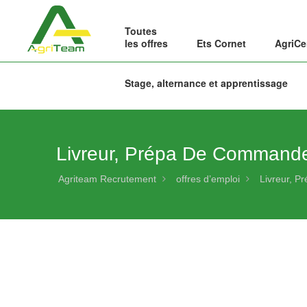
Toutes
les offres
Ets Cornet
AgriCe
Stage, alternance et apprentissage
Livreur, Prépa De Commande
Agriteam Recrutement
offres d’emploi
Livreur, P