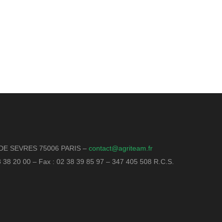
DE SEVRES 75006 PARIS –
contact@agriteam.fr
18 38 20 00 – Fax : 02 38 39 85 97 – 347 405 508 R.C.S.